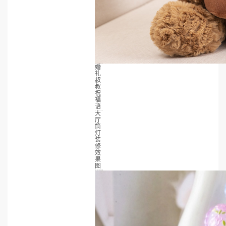
婚
礼
叔
叔
祝
福
语
大
厅
筒
灯
装
修
效
果
图