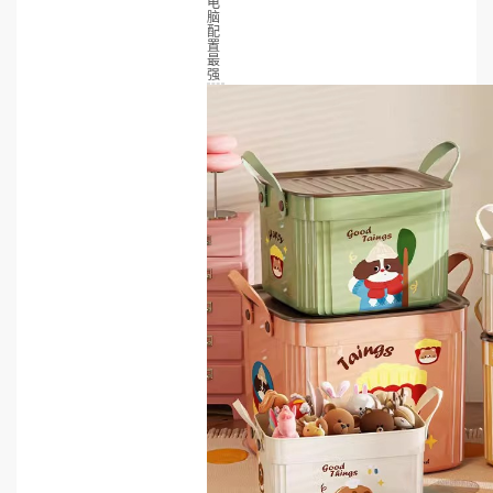
电
脑
配
置
最
强