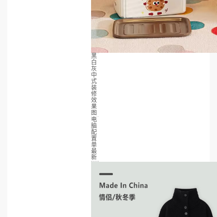
黑
白
灰
中
式
装
修
效
果
图
电
脑
配
置
单
最
新