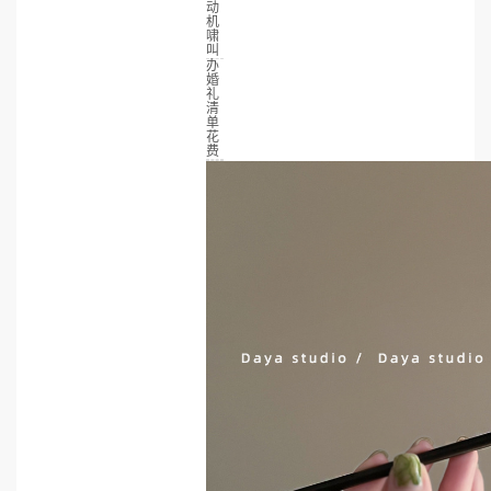
动
机
啸
叫
办
婚
礼
清
单
花
费