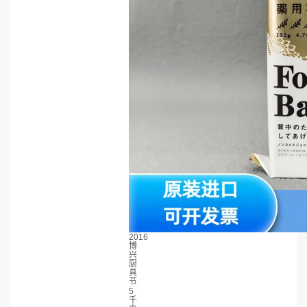
2016
博
兴
厨
具
节
5
千