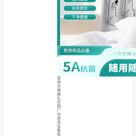
昆
明
花
嫁
婚
礼
花
园
广
州
厨
具
设
备
批