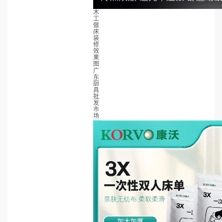
木
工
做
床
装
修
效
果
图
广
东
厨
具
批
发
市
场