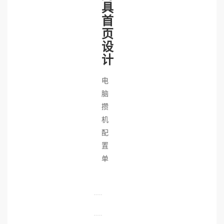
具
首
页
设
计
电
脑
攒
机
配
置
单