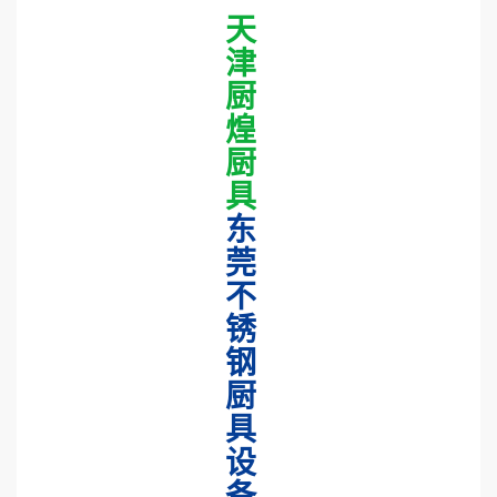
天
津
厨
煌
厨
具
东
莞
不
锈
钢
厨
具
设
备