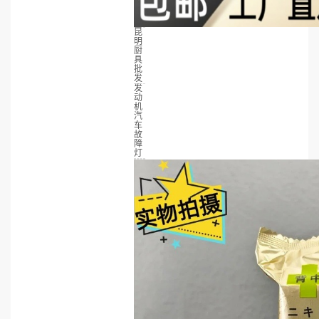
昆
明
厨
具
批
发
发
动
机
汽
车
故
障
灯