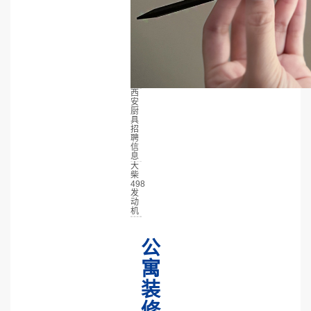
西
安
厨
具
招
聘
信
息
大
柴
498
发
动
机
公
寓
装
修