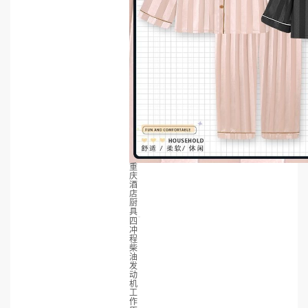
重
庆
酒
店
厨
具
四
冲
程
柴
油
发
动
机
工
作