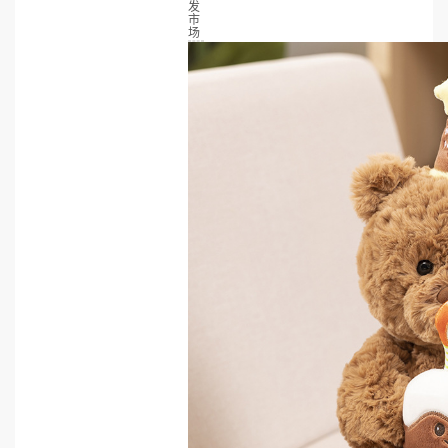
发
市
场